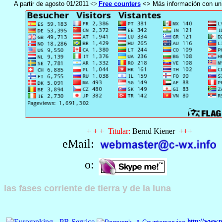
A partir de agosto
01/2011
<>
Free counters
<>
Más información
con un 
+ + +
Titular:
Bernd Kiener
+++
eMail:
o:
las fases corriente de tierra
y
de la luna