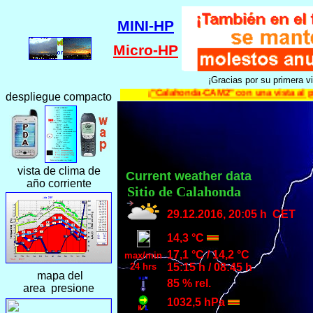
MINI-HP
Micro-HP
¡Gracias por su primera v
¡"Calahonda-CAM2" con una vista al pueb
despliegue compacto
vista de clima de
año corriente
mapa del
area presione